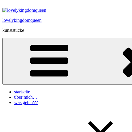
Zum
Inhalt
springen
lovelykingdomqueen
kunststücke
startseite
über mich…
was geht ???