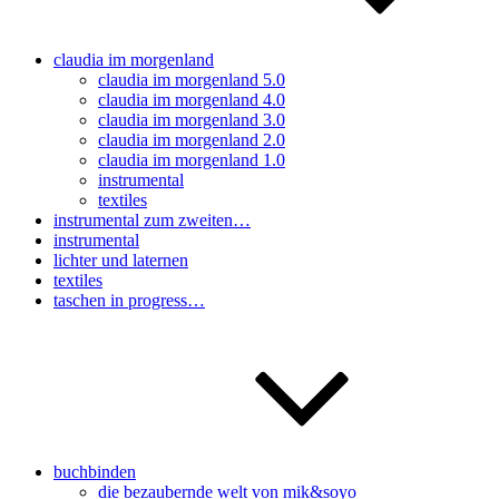
claudia im morgenland
claudia im morgenland 5.0
claudia im morgenland 4.0
claudia im morgenland 3.0
claudia im morgenland 2.0
claudia im morgenland 1.0
instrumental
textiles
instrumental zum zweiten…
instrumental
lichter und laternen
textiles
taschen in progress…
buchbinden
die bezaubernde welt von mik&soyo