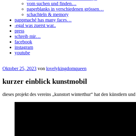
vom suchen und finden…
paperblanks in verschiedenen grössen…
schachteln & memory
pappmaché has many faces…
-egal was zuerst war..
press
schreib mir…
facebook
instagram
youtube
Veröffentlicht
Oktober 25, 2023
von
lovelykingdomqueen
am
kurzer einblick kunstmobil
dieses projekt des vereins „kunstort winterthur“ hat den künstlern un