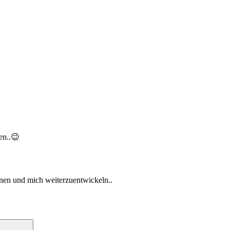
en..😉
rnen und mich weiterzuentwickeln..
Suchen